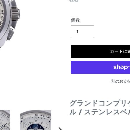
価
格
個数
カートに
別のお支
カ
ー
グランドコンプリ
ト
ル / ステンレスベ
に
商
品