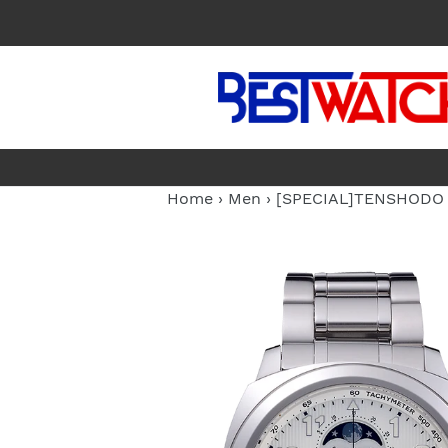
コ
ン
テ
ン
ツ
に
ス
キ
Home
›
Men
›
[SPECIAL]TEN
ッ
プ
す
る