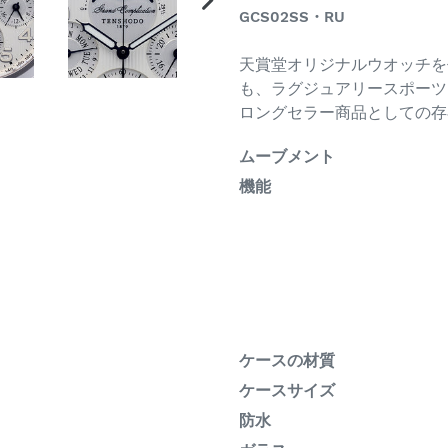
を
GCS02SS
・RU
次
追
の
ス
天賞堂オリジナルウオッチを
加
ラ
も、ラグジュアリースポーツ
す
イ
ロングセラー商品としての存
る
ド
ムーブメント
機能
ケースの材質
ケースサイズ
防水