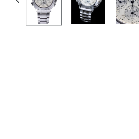
前
の
ス
ラ
イ
ド